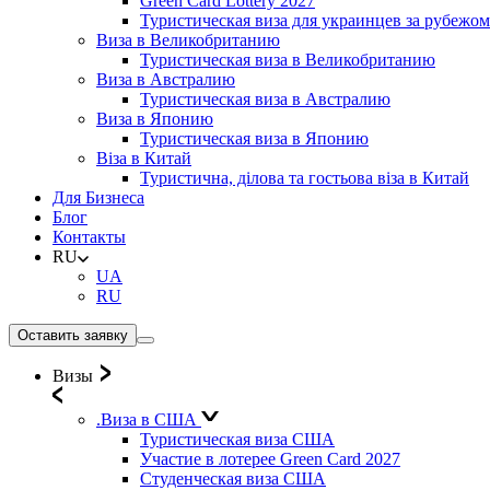
Green Card Lottery 2027
Туристическая виза для украинцев за рубежом
Виза в Великобританию
Туристическая виза в Великобританию
Виза в Австралию
Туристическая виза в Австралию
Виза в Японию
Туристическая виза в Японию
Віза в Китай
Туристична, ділова та гостьова віза в Китай
Для Бизнеса
Блог
Контакты
RU
UA
RU
Оставить заявку
Визы
.Виза в США
Туристическая виза США
Участие в лотерее Green Card 2027
Студенческая виза США