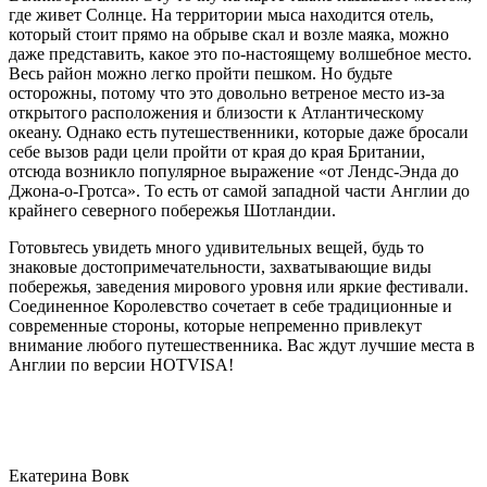
где живет Солнце. На территории мыса находится отель,
который стоит прямо на обрыве скал и возле маяка, можно
даже представить, какое это по-настоящему волшебное место.
Весь район можно легко пройти пешком. Но будьте
осторожны, потому что это довольно ветреное место из-за
открытого расположения и близости к Атлантическому
океану. Однако есть путешественники, которые даже бросали
себе вызов ради цели пройти от края до края Британии,
отсюда возникло популярное выражение «от Лендс-Энда до
Джона-о-Гротса». То есть от самой западной части Англии до
крайнего северного побережья Шотландии.
Готовьтесь увидеть много удивительных вещей, будь то
знаковые достопримечательности, захватывающие виды
побережья, заведения мирового уровня или яркие фестивали.
Соединенное Королевство сочетает в себе традиционные и
современные стороны, которые непременно привлекут
внимание любого путешественника. Вас ждут лучшие места в
Англии по версии HOTVISA!
Екатерина Вовк