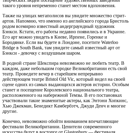
творческих людей посещение художественных заведений
такого уровня непременно станет местом вдохновения.
Также на улицах мегаполисов вы увидите множество стрит-
артов. Напомню, что именно из английского города Бристоль
родом всемирно известный андерграундный художник
Бэнкси. Кстати, его работы недавно появились и в Украине.
Его арт можно увидеть в Киеве, Ирпене, Горенке и
Бородянке. Если вы будете в Лондоне, посетите Waterloo
Bridge в South Bank, там увидите самый известный арт от
Бэнкси - девочку с воздушным шаром.
В родной стране Шекспира невозможно не любить театр. В
каждом, даже небольшом городке Великобритании есть свой
театр. Проведите вечер в старейшем непрерывно
действующем театре Bristol Old Vic, который видел на своей
сцене одних из самых выдающихся актеров истории. Особым
станет и посещение Королевского национального театра,
расположенного на набережной Темзы. В его постановках
участвовали такие знаменитые актеры, как Энтони Хопкинс,
Хью Джекман, Бенедикт Камбербэтч, Джуди Денч и многие
другие.
Конечно, невозможно обойти вниманием впечатляющие
фестивали Великобритании. Ценители современного
искусства будут в восторге от Glastonbury — фестиваля,