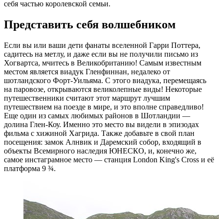
себя частью королевской семьи.
Представить себя волшебником
Если вы или ваши дети фанаты вселенной Гарри Поттера,
садитесь на метлу, и даже если вы не получили письмо из
Хогвартса, мчитесь в Великобританию! Самым известным
местом является виадук Гленфиннан, недалеко от
шотландского Форт-Уильяма. С этого виадука, перемещаясь
на паровозе, открываются великолепные виды! Некоторые
путешественники считают этот маршрут лучшим
путешествием на поезде в мире, и это вполне справедливо!
Еще один из самых любимых районов в Шотландии —
долина Глен-Коу. Именно это место вы видели в эпизодах
фильма с хижиной Хагрида. Также добавьте в свой план
посещения: замок Алнвик и Даремский собор, входящий в
объекты Всемирного наследия ЮНЕСКО, и, конечно же,
самое инстаграмное место — станция London King's Cross и её
платформа 9 ¾.