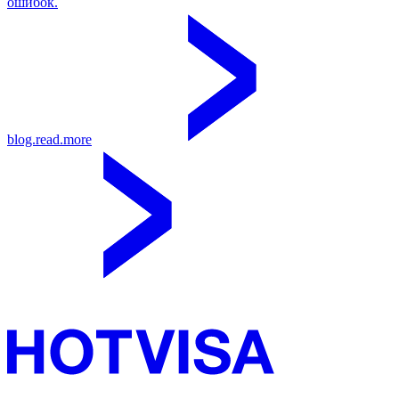
ошибок.
blog.read.more