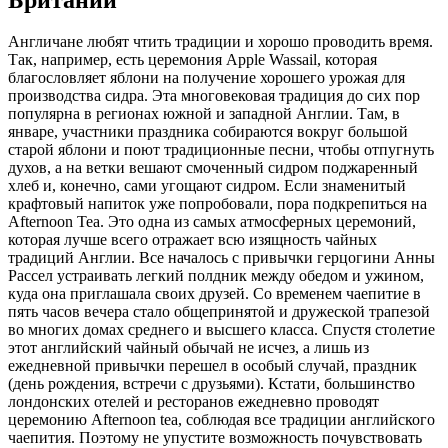
Англичане любят чтить традиции и хорошо проводить время.
Так, например, есть церемония Apple Wassail, которая
благословляет яблони на получение хорошего урожая для
производства сидра. Эта многовековая традиция до сих пор
популярна в регионах южной и западной Англии. Там, в
январе, участники праздника собираются вокруг большой
старой яблони и поют традиционные песни, чтобы отпугнуть
духов, а на ветки вешают смоченный сидром поджаренный
хлеб и, конечно, сами угощают сидром. Если знаменитый
крафтовый напиток уже попробовали, пора подкрепиться на
Afternoon Tea. Это одна из самых атмосферных церемоний,
которая лучше всего отражает всю изящность чайных
традиций Англии. Все началось с привычки герцогини Анны
Рассел устраивать легкий полдник между обедом и ужином,
куда она приглашала своих друзей. Со временем чаепитие в
пять часов вечера стало общепринятой и дружеской трапезой
во многих домах среднего и высшего класса. Спустя столетие
этот английский чайный обычай не исчез, а лишь из
ежедневной привычки перешел в особый случай, праздник
(день рождения, встречи с друзьями). Кстати, большинство
лондонских отелей и ресторанов ежедневно проводят
церемонию Afternoon tea, соблюдая все традиции английского
чаепития. Поэтому не упустите возможность почувствовать