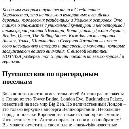
Когда мы говорим о путешествии в Соединенное
Королевство, это не только о колоритных английских
деревнях, королевских резиденциях и Уэльских островах. Это
также о знакомстве с уникальной культурой и неповторимой
атмосферой родины Шекспира, Конан Дойла, Джоан Роулинг,
Beatles, Queen, The Rolling Stones. Каждая часть страны —
Англия, Уэльс, Шотландия и Северная Ирландия — имеет
свою насыщенную историю и интересные моменты, которые
заслуживают вашего внимания. С визовой компанией
HOTVISA разберем топ-5 причин поехать на землю королей и
герцогов.
Путешествия по пригородным
поселкам
Большинство достопримечательностей Англии расположены
в Лондоне: это Tower Bridge, London Eye, Buckingham Palace,
известный на весь мир Big Ben. Но величественный Лондон –
это только верхушка айсберга Великобритании. Небольшие
города и поселки Королевства также оставят яркие эмоции.
Интересные места Англии поражают своим разнообразием!
Вы можете отметить в своем плане «must-visit» известные