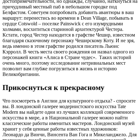
достопримечательности, но однажды, случайно, наткнуться на
причудливый местный паб в небольшом городке под
Белфастом. Советуем попробовать добавить авантюры в ваш
маршрут: перенестись во времени в Dean Village, побывать в
сердце Cotswold – поселке Painswick с его изумрудными
холмами, восхититься старинной архитектурой Честера.
Кстати, город Честер находится в графстве Чешир, известном
благодаря сказочному персонажу Чеширскому Коту. И не зря,
ведь именно в этом графстве родился писатель Льюис
Кэрролл. В честь места своего рождения он назвал одного из
персонажей книги «Алиса в Стране чудес». Таких историй
очень много, поэтому исследование нетривиальных мест
позволит вам глубже погрузиться в жизнь и историю
Великобритании.
Прикоснуться к прекрасному
Что посмотреть в Англии для культурного отдыха? - спросите
вы. В лондонской галерее модернистского искусства Tate
Modern вы найдете одни из лучших коллекций современного
искусства в мире, а в Национальной галерее можно найти
классические работы именитых мастеров. Лондонский музей
хранит у себя ценные работы известных художников:
Леонардо да Винчи, Винсента Ван Гога и Микеланджело. Для