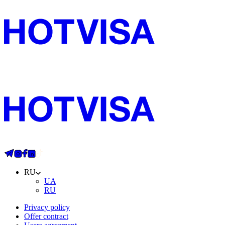
RU
UA
RU
Privacy policy
Offer contract