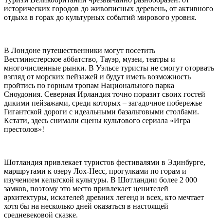
исторических городов до живописных деревень, от активного
отдыха в горах до культурных событий мирового уровня.
В Лондоне путешественники могут посетить
Вестминстерское аббатство, Тауэр, музеи, театры и
многочисленные рынки. В Уэльсе туристы не смогут оторвать
взгляд от морских пейзажей и будут иметь возможность
пройтись по горным тропам Национального парка
Сноудония. Северная Ирландия точно поразит своих гостей
дикими пейзажами, среди которых – загадочное побережье
Гигантской дороги с идеальными базальтовыми столбами.
Кстати, здесь снимали сцены культового сериала «Игра
престолов»!
Шотландия привлекает туристов фестивалями в Эдинбурге,
маршрутами к озеру Лох-Несс, прогулками по горам и
изучением кельтской культуры. В Шотландии более 2 000
замков, поэтому это место привлекает ценителей
архитектуры, искателей древних легенд и всех, кто мечтает
хотя бы на несколько дней оказаться в настоящей
средневековой сказке.