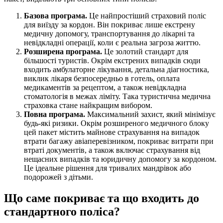
Базова програма.
Це найпростіший страховий поліс
для виїзду за кордон. Він покриває лише екстрену
медичну допомогу, транспортування до лікарні та
невідкладні операції, коли є реальна загроза життю.
Розширена програма.
Це золотий стандарт для
більшості туристів. Окрім екстрених випадків сюди
входить амбулаторне лікування, детальна діагностика,
виклик лікаря безпосередньо в готель, оплата
медикаментів за рецептом, а також невідкладна
стоматологія в межах ліміту. Така туристична медична
страховка стане найкращим вибором.
Повна програма.
Максимальний захист, який мінімізує
будь-які ризики. Окрім розширеного медичного блоку
цей пакет містить майнове страхування на випадок
втрати багажу авіаперевізником, покриває витрати при
втраті документів, а також включає страхування від
нещасних випадків та юридичну допомогу за кордоном.
Це ідеальне рішення для тривалих мандрівок або
подорожей з дітьми.
Що саме покриває та що входить до
стандартного поліса?