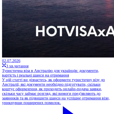
02.07.2026
3 хв.читання
Туристична віза в Австралію для українців: документи,
вартість і реальні шанси на отримання
У цій статті ви дізнаєтесь, як оформити туристичну візу до
Австралії, які документи необхідно підготувати, скільки
коштує оформлення, як проходить онлайн-подача заявки,
скільки часу займає розгляд, які вимоги пред'являють до
заявників та як підвищити шанси на успішне отримання візи,
уникнувши поширених помилок.