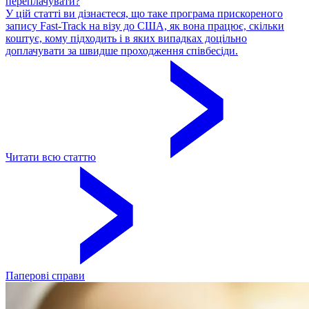
переплачувати?
У цій статті ви дізнаєтеся, що таке програма прискореного
запису Fast-Track на візу до США, як вона працює, скільки
коштує, кому підходить і в яких випадках доцільно
доплачувати за швидше проходження співбесіди.
Читати всю статтю
Паперові справи