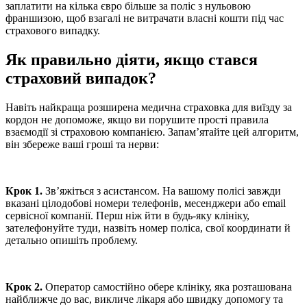
заплатити на кілька євро більше за поліс з нульовою
франшизою, щоб взагалі не витрачати власні кошти під час
страхового випадку.
Як правильно діяти, якщо стався
страховий випадок?
Навіть найкраща розширена медична страховка для виїзду за
кордон не допоможе, якщо ви порушите прості правила
взаємодії зі страховою компанією. Запам’ятайте цей алгоритм,
він збереже ваші гроші та нерви:
Крок 1.
Зв’яжіться з асистансом. На вашому полісі завжди
вказані цілодобові номери телефонів, месенджери або email
сервісної компанії. Перш ніж йти в будь-яку клініку,
зателефонуйте туди, назвіть номер поліса, свої координати й
детально опишіть проблему.
Крок 2.
Оператор самостійно обере клініку, яка розташована
найближче до вас, викличе лікаря або швидку допомогу та