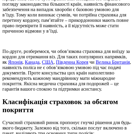
погляду законодавства більшості країн, наявність фінансового
забезпечення на випадок хвороби є базовою умовою для
в’їзду. Тому коли виникає сумнів, чи потрібна страховка для
перетину кордону, пам’ятайте – прикордонники мають повне
право перевірити її наявність, а її відсутність може стати
причиною відмови у в’їзді.
По-друге, розберемося, чи обов’язкова страховка для виїзду за
кордон для отримання віз. Для таких популярних напрямків,
як
Японія
,
Канада
,
США
,
Південна Корея
чи
Велика Британія
,
наявність поліса не є обов’язковою умовою під час подачі
документів. Проте консульства цих країн наполегливо
рекомендують кожному мандрівнику мати міжнародне
покриття. Якісна медична страховка для подорожей – це
гарантія вашого спокою та підтримки асистансу.
Класифікація страховок за обсягом
покриття
Сучасний страховий ринок пропонує гнучкі рішення для будь-
якого бюджету. Залежно від того, скільки послуг включено в
пакет, виділяють три основних типи полісів: