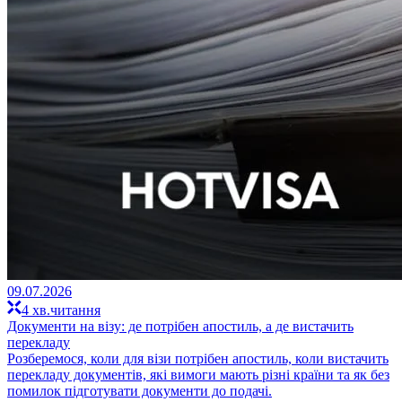
09.07.2026
4 хв.читання
Документи на візу: де потрібен апостиль, а де вистачить
перекладу
Розберемося, коли для візи потрібен апостиль, коли вистачить
перекладу документів, які вимоги мають різні країни та як без
помилок підготувати документи до подачі.