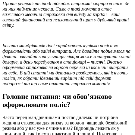
Проте реальність іноді підкидає неприємні сюрпризи там, де
на них найменше чекаєш. Саме в такі моменти стає
важливою медична страховка для виїзду за кордон – ваш
головний фінансовий та психологічний щит у будь-якій країні
світу.
Багато мандрівників досі сприймають купівлю поліса як
формальність або зайві витрати. Але давайте подивимося на
факти: звичайна консультація лікаря може коштувати сотні
доларів, а день перебування в стаціонарі – тисячі. Вчасно
оформлена страховка за кордон бере всі ці космічні витрати
на себе. В цій статті ми детально розберемось, які існують
поліси, як обрати ідеальний варіант під свій формат
подорожі та що саме оплатить страхова компанія.
Головне питання: чи обов’язково
оформлювати поліс?
Часто перед мандрівниками постає дилема: чи потрібна
медична страховка для виїзду за кордон, якщо діє безвізовий
режим або у вас уже є чинна віза? Відповідь лежить як у
юридичній, так і в суто практичній площині. По-перше, з