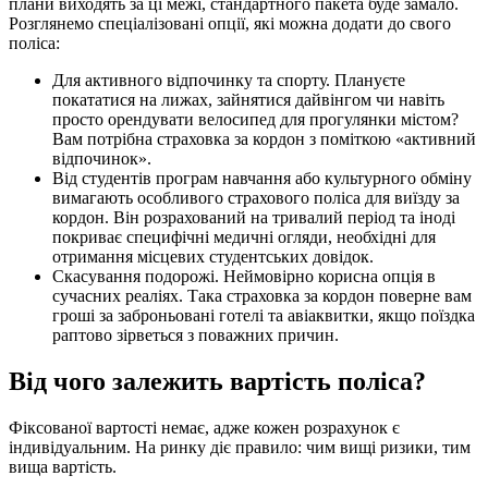
плани виходять за ці межі, стандартного пакета буде замало.
Розглянемо спеціалізовані опції, які можна додати до свого
поліса:
Для активного відпочинку та спорту. Плануєте
покататися на лижах, зайнятися дайвінгом чи навіть
просто орендувати велосипед для прогулянки містом?
Вам потрібна страховка за кордон з поміткою «активний
відпочинок».
Від студентів програм навчання або культурного обміну
вимагають особливого страхового поліса для виїзду за
кордон. Він розрахований на тривалий період та іноді
покриває специфічні медичні огляди, необхідні для
отримання місцевих студентських довідок.
Скасування подорожі. Неймовірно корисна опція в
сучасних реаліях. Така страховка за кордон поверне вам
гроші за заброньовані готелі та авіаквитки, якщо поїздка
раптово зірветься з поважних причин.
Від чого залежить вартість поліса?
Фіксованої вартості немає, адже кожен розрахунок є
індивідуальним. На ринку діє правило: чим вищі ризики, тим
вища вартість.