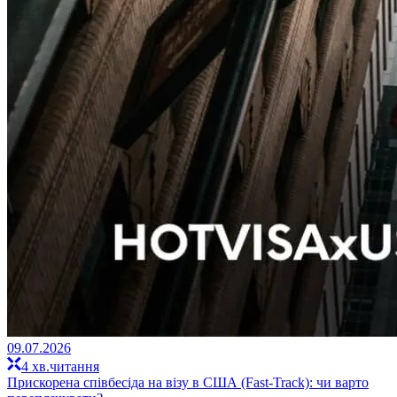
09.07.2026
4 хв.читання
Прискорена співбесіда на візу в США (Fast-Track): чи варто