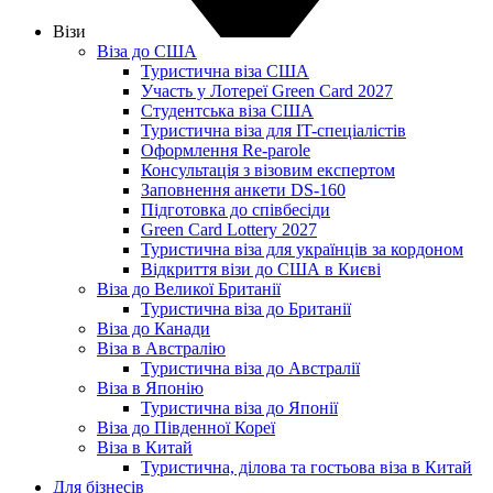
Візи
Віза до США
Туристична віза США
Участь у Лотереї Green Card 2027
Студентська віза США
Туристична віза для IT-спеціалістів
Оформлення Re-parole
Консультація з візовим експертом
Заповнення анкети DS-160
Підготовка до співбесіди
Green Card Lottery 2027
Туристична віза для українців за кордоном
Відкриття візи до США в Києві
Віза до Великої Британії
Туристична віза до Британії
Віза до Канади
Віза в Австралію
Туристична віза до Австралії
Віза в Японію
Туристична віза до Японії
Віза до Південної Кореї
Віза в Китай
Туристична, ділова та гостьова віза в Китай
Для бізнесів