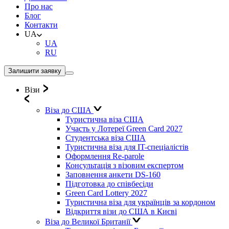
Про нас
Блог
Контакти
UA
UA
RU
Залишити заявку
Візи
Віза до США
Туристична віза США
Участь у Лотереї Green Card 2027
Студентська віза США
Туристична віза для IT-спеціалістів
Оформлення Re-parole
Консультація з візовим експертом
Заповнення анкети DS-160
Підготовка до співбесіди
Green Card Lottery 2027
Туристична віза для українців за кордоном
Відкриття візи до США в Києві
Віза до Великої Британії