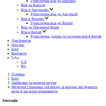
Туристична віза до Британії
Віза до Канади
Віза в Австралію
Туристична віза до Австралії
Віза в Японію
Туристична віза до Японії
Віза до Південної Кореї
Віза в Китай
Туристична, ділова та гостьова віза в Китай
Для бізнесів
Про нас
Блог
Контакти
UA
UA
RU
Головна
Блог
Лайфхаки та корисні штуки
Медична страховка для виїзду за кордон: які бувають
види й що вони покривають
Анотація