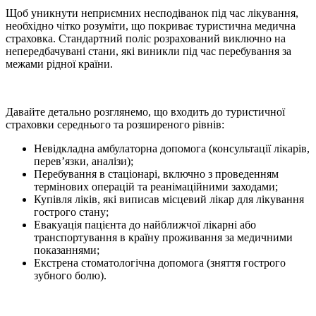
Щоб уникнути неприємних несподіванок під час лікування,
необхідно чітко розуміти, що покриває туристична медична
страховка. Стандартний поліс розрахований виключно на
непередбачувані стани, які виникли під час перебування за
межами рідної країни.
Давайте детально розглянемо, що входить до туристичної
страховки середнього та розширеного рівнів:
Невідкладна амбулаторна допомога (консультації лікарів,
перев’язки, аналізи);
Перебування в стаціонарі, включно з проведенням
термінових операцій та реанімаційними заходами;
Купівля ліків, які виписав місцевий лікар для лікування
гострого стану;
Евакуація пацієнта до найближчої лікарні або
транспортування в країну проживання за медичними
показаннями;
Екстрена стоматологічна допомога (зняття гострого
зубного болю).