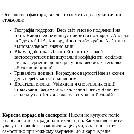
Ось ключові фактори, від чого залежить ціна туристичної
страховки:
Географія подорожі. Весь світ умовно поділений на
зони. Найдешевше коштує покриття по Європі. А от для
поїздок у США, Канаду, Японію або країни Азії ліміти
відповідальності значно вищі.
Вік мандрівника. Для дітей та літніх людей
застосовуються підвищувальні коефіцієнти, оскільки
ризик звернення до лікарів у цих вікових категоріях
об’єктивно вищий.
Тривалість поїздки. Розрахунок вартості йде за кожен
день перебування за кордоном.
Додаткові ризики. Увімкнення спортивних опцій,
страхування багажу або скасування рейсу збільшує
фінальну вартість, але дає максимальний спокій.
Корисна порада від експертів:
Ніколи не купуйте поліс
«наосліп» лише заради найнижчої ціни. Завжди звертайте
увагу на наявність франшизи – це сума, яку ви платите
самостійно при кожному зверненні до лікаря. Краще