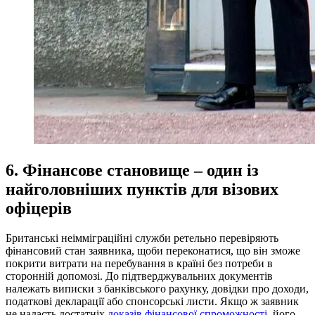
6. Фінансове становище – один із
найголовніших пунктів для візових
офіцерів
Британські неімміграційні служби ретельно перевіряють
фінансовий стан заявника, щоби переконатися, що він зможе
покрити витрати на перебування в країні без потреби в
сторонній допомозі. До підтверджувальних документів
належать виписки з банківського рахунку, довідки про доходи,
податкові декларації або спонсорські листи. Якщо ж заявник
не надасть достатніх
доказів фінансової спроможності
, його