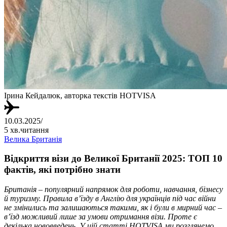
Ірина Кейдалюк, авторка текстів HOTVISA
10.03.2025
/
5 хв.читання
Велика Британія
Відкриття візи до Великої Британії 2025: ТОП 10
фактів, які потрібно знати
Британія – популярний напрямок для роботи, навчання, бізнесу
й туризму. Правила в’їзду в Англію для українців під час війни
не змінились та залишаються такими, як і були в мирний час –
в’їзд можливий лише за умови отримання візи. Проте є
декілька нововведень. У цій статті HOTVISA ми розглянемо