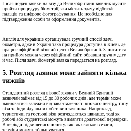
Після подачі заявки на візу до Великобританії заявник мусить
пройти процедуру біометрії, яка містить здачу відбитків
пальців та цифрове фотографування. Це необхідно для
підтвердження особи та оформлення документів.
Англія для українців організувала зручний спосіб здачі
біометрії, адже в Україні така процедура доступна в Києві, де
працює офіційний візовий центр Великобританії. Записатися
на прийом можна через офіційний сайт, обравши зручну дату
й час. Після здачі біометрії заявка передається на розгляд.
5. Розгляд заявки може зайняти кілька
тижнів
Стандартний розгляд візової заявки у Великій Британії
зазвичай займає від 15 до 30 робочих днів, але термін може
змінюватися залежно від завантаженості візового центру, типу
візи та індивідуальних обставин заявника. Наприклад,
туристичні та гостьові візи розглядаються швидше, тоді як
робочі або студентські можуть вимагати додаткової перевірки.
В періоди підвищеного попиту, такі як святкові сезони,
терміни можуть збільшуватися.