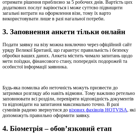
отримати рішення приблизно за 5 робочих днів. Вартість цих
додаткових послуг варіюється і може суттєво підвищити
загальні витрати на оформлення візи, тому їх варто
використовувати лише в разі нагальної потреби.
3. Заповнення анкети тільки онлайн
Подати заявку на візу можна виключно через офіційний сайт
уряду Великої Британії, що гарантує правильність і безпеку
обробки ваших даних. Анкета містить чимало запитань щодо
мети поїздки, фінансового стану, попередніх подорожей та
особистої інформації заявника.
Будь-яка помилка або неточність можуть призвести до
затримки розгляду або навіть відмови. Тому важливо ретельно
заповнювати всі розділи, перевіряти відповідність документів
та відповідати на запитання максимально точно. В разі
сумнівів радимо звернутися до
візових фахівців HOTVISA
, які
допоможуть правильно оформити заявку.
4. Біометрія – обов’язковий етап