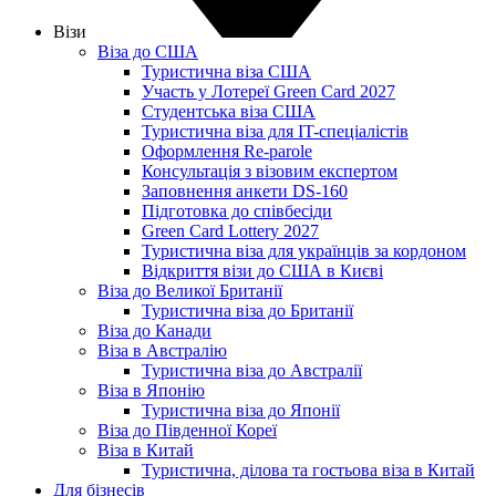
Візи
Віза до США
Туристична віза США
Участь у Лотереї Green Card 2027
Студентська віза США
Туристична віза для IT-спеціалістів
Оформлення Re-parole
Консультація з візовим експертом
Заповнення анкети DS-160
Підготовка до співбесіди
Green Card Lottery 2027
Туристична віза для українців за кордоном
Відкриття візи до США в Києві
Віза до Великої Британії
Туристична віза до Британії
Віза до Канади
Віза в Австралію
Туристична віза до Австралії
Віза в Японію
Туристична віза до Японії
Віза до Південної Кореї
Віза в Китай
Туристична, ділова та гостьова віза в Китай
Для бізнесів