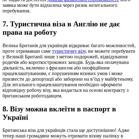
заявка може бути відхилена через ризик нелегального
перебування.
7. Туристична віза в Англію не дає
права на роботу
Велика Британія для українців відкриває багато можливостей,
проте отримавши саме
туристичну візу
, ви можете перебувати
у Великій Британії лише з метою подорожей, відвідування
родичів або короткострокових заходів. Будь-яка оплачувана
діяльність, включно з фрилансом або неофіційним
працевлаштуванням, є порушенням візових умов і може
призвести до депортації або заборони на в’їзд у майбутньому.
Для легального працевлаштування необхідно оформити
відповідну робочу візу, яка видається на основі контракту з
британським роботодавцем.
8. Візу можна вклеїти в паспорт в
Україні
Британська віза для українців стала ще доступнішою! Адже
тепер наші громадяни можуть отримати візову наліпку в