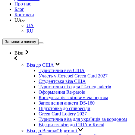
Про нас
Блог
Контакти
UA
UA
RU
Залишити заявку
Візи
Віза до США
Туристична віза США
Участь у Лотереї Green Card 2027
Студентська віза США
Туристична віза для IT-спеціалістів
Оформлення Re-parole
Консультація з візовим експертом
Заповнення анкети DS-160
Підготовка до співбесіди
Green Card Lottery 2027
Туристична віза для українців за кордоном
Відкриття візи до США в Києві
Віза до Великої Британії