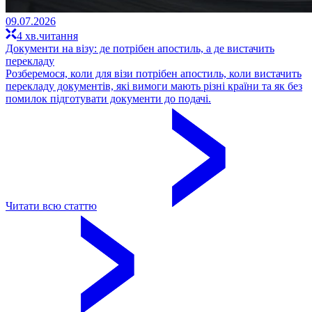
09.07.2026
4 хв.читання
Документи на візу: де потрібен апостиль, а де вистачить
перекладу
Розберемося, коли для візи потрібен апостиль, коли вистачить
перекладу документів, які вимоги мають різні країни та як без
помилок підготувати документи до подачі.
Читати всю статтю