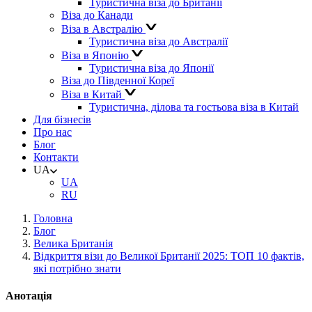
Туристична віза до Британії
Віза до Канади
Віза в Австралію
Туристична віза до Австралії
Віза в Японію
Туристична віза до Японії
Віза до Південної Кореї
Віза в Китай
Туристична, ділова та гостьова віза в Китай
Для бізнесів
Про нас
Блог
Контакти
UA
UA
RU
Головна
Блог
Велика Британія
Відкриття візи до Великої Британії 2025: ТОП 10 фактів,
які потрібно знати
Анотація