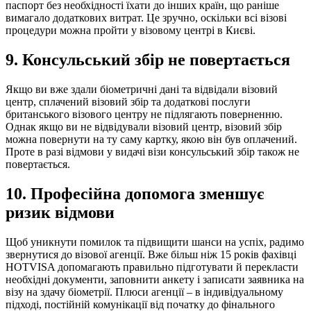
паспорт без необхідності їхати до інших країн, що раніше
вимагало додаткових витрат. Це зручно, оскільки всі візові
процедури можна пройти у візовому центрі в Києві.
9. Консульський збір не повертається
Якщо ви вже здали біометричні дані та відвідали візовий
центр, сплачений візовий збір та додаткові послуги
британського візового центру не підлягають поверненню.
Однак якщо ви не відвідували візовий центр, візовий збір
можна повернути на ту саму картку, якою він був оплачений.
Проте в разі відмови у видачі візи консульський збір також не
повертається.
10. Професійна допомога зменшує
ризик відмови
Щоб уникнути помилок та підвищити шанси на успіх, радимо
звернутися до візової агенції. Вже більш ніж 15 років фахівці
HOTVISA допомагають правильно підготувати й перекласти
необхідні документи, заповнити анкету і записати заявника на
візу на здачу біометрії. Плюси агенції – в індивідуальному
підході, постійній комунікації від початку до фінального