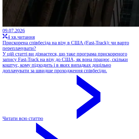
09.07.2026
4 хв.читання
Прискорена співбесіда на візу в США (Fast-Track): чи варто
переплачувати?
У цій статті ви дізнаєтеся, що таке програма прискореного
запису Fast-Track на візу до США, як вона працює, скільки
коштує, кому підходить і в яких випадках доцільно
доплачувати за швидше проходження співбесіди.
Читати всю статтю