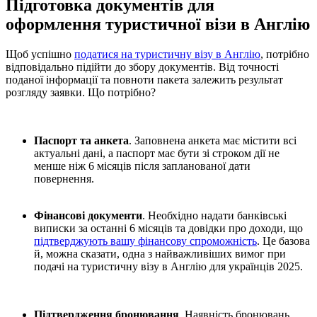
Підготовка документів для
оформлення туристичної візи в Англію
Щоб успішно
податися на туристичну візу в Англію
, потрібно
відповідально підійти до збору документів. Від точності
поданої інформації та повноти пакета залежить результат
розгляду заявки. Що потрібно?
Паспорт та анкета
. Заповнена анкета має містити всі
актуальні дані, а паспорт має бути зі строком дії не
менше ніж 6 місяців після запланованої дати
повернення.
Фінансові документи
. Необхідно надати банківські
виписки за останні 6 місяців та довідки про доходи, що
підтверджують вашу фінансову спроможність
. Це базова
й, можна сказати, одна з найважливіших вимог при
подачі на туристичну візу в Англію для українців 2025.
Підтвердження бронювання
. Наявність бронювань