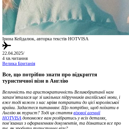
Ірина Кейдалюк, авторка текстів HOTVISA
22.04.2025
/
4 хв.читання
Велика Британія
Все, що потрібно знати про відкриття
туристичної візи в Англію
Величність та аристократичність Великобританії нам
запам’яталася ще зі шкільних підручників англійської мови, і
вже тоді кожен з нас мріяв потрапити до цієї королівської
країни. Задаєтеся питанням: Що потрібно, щоб поїхати в
Англію як турист? Тоді ця стаття
візової агенції
HOTVISA
допоможе вам розібратись у всіх деталях,
пов’язаних з оформленням документів, та дізнатися все про
те, як зробити туристичну візу?