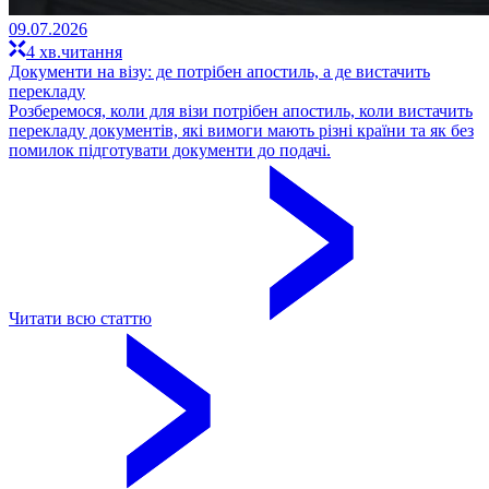
09.07.2026
4 хв.читання
Документи на візу: де потрібен апостиль, а де вистачить
перекладу
Розберемося, коли для візи потрібен апостиль, коли вистачить
перекладу документів, які вимоги мають різні країни та як без
помилок підготувати документи до подачі.
Читати всю статтю