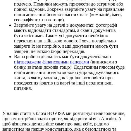
подачею. Помилки можуть призвести до затримок або
повної відмови. Зокрема звертайте увагу на правильне
написання англійською власних назв (компаній, імен,
географічних назв тощо).
Звертайте увагу на деталі в документах: фотографії
мають відповідати стандартам, а скани документів –
бути якісними. Також усі документи необхідно
перекласти англійською мовою. І хоча нотаріально
завіряти їх не потрібно, ваші документи мають бути
завірені печаткою бюро перекладів.
Ваша робоча діяльність має бути документально
підтверджена фінансовими паперами
(виписками з
банку, звітами доходів тощо). Додатковим плюсом буде
написання англійською мовою супроводжувального
листа, в якому можна докладніше розповісти про
походження коштів на карті та інші неоднозначні
питання.
У нашій статті в блозі HOVISA ми розглянули найголовніше,
що вам потрібно знати про те, як відкрити візу в Англію. А
щоб дізнатися детальніше саме про ваш кейс, радимо
записатися на першу консультацію, яка є безоплатною та