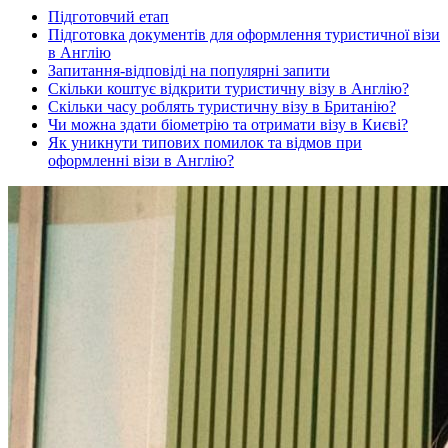
Підготовчий етап
Підготовка документів для оформлення туристичної візи
в Англію
Запитання-відповіді на популярні запити
Скільки коштує відкрити туристичну візу в Англію?
Скільки часу роблять туристичну візу в Британію?
Чи можна здати біометрію та отримати візу в Києві?
Як уникнути типових помилок та відмов при
оформленні візи в Англію?