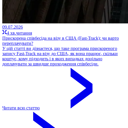
09.07.2026
4 хв.читання
Прискорена співбесіда на візу в США (Fast-Track): чи варто
переплачувати?
У цій статті ви дізнаєтеся, що таке програма прискореного
запису Fast-Track на візу до США, як вона працює, скільки
коштує, кому підходить і в яких випадках доцільно
доплачувати за швидше проходження співбесіди.
Читати всю статтю