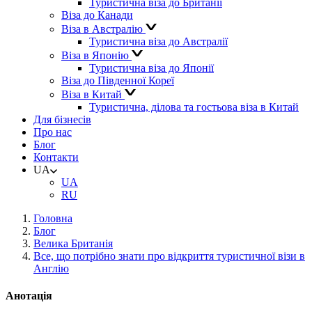
Туристична віза до Британії
Віза до Канади
Віза в Австралію
Туристична віза до Австралії
Віза в Японію
Туристична віза до Японії
Віза до Південної Кореї
Віза в Китай
Туристична, ділова та гостьова віза в Китай
Для бізнесів
Про нас
Блог
Контакти
UA
UA
RU
Головна
Блог
Велика Британія
Все, що потрібно знати про відкриття туристичної візи в
Англію
Анотація