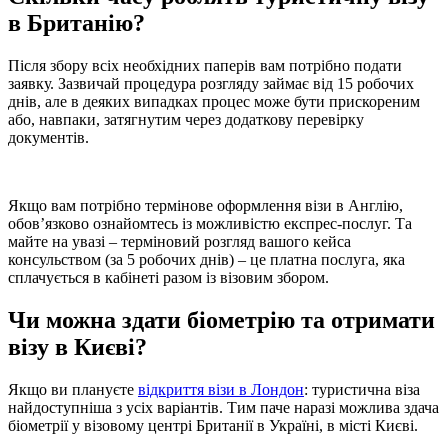
в Британію?
Після збору всіх необхідних паперів вам потрібно подати
заявку. Зазвичай процедура розгляду займає від 15 робочих
днів, але в деяких випадках процес може бути прискореним
або, навпаки, затягнутим через додаткову перевірку
документів.
Якщо вам потрібно термінове оформлення візи в Англію,
обов’язково ознайомтесь із можливістю експрес-послуг. Та
майте на увазі – терміновий розгляд вашого кейса
консульством (за 5 робочих днів) – це платна послуга, яка
сплачується в кабінеті разом із візовим збором.
Чи можна здати біометрію та отримати
візу в Києві?
Якщо ви плануєте
відкриття візи в Лондон
: туристична віза
найдоступніша з усіх варіантів. Тим паче наразі можлива здача
біометрії у візовому центрі Британії в Україні, в місті Києві.