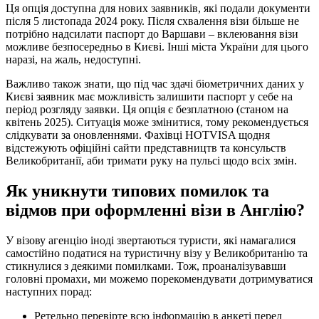
Ця опція доступна для нових заявників, які подали документи
після 5 листопада 2024 року. Після схвалення візи більше не
потрібно надсилати паспорт до Варшави – вклеювання візи
можливе безпосередньо в Києві. Інші міста України для цього
наразі, на жаль, недоступні.
Важливо також знати, що під час здачі біометричних даних у
Києві заявник має можливість залишити паспорт у себе на
період розгляду заявки. Ця опція є безплатною (станом на
квітень 2025). Ситуація може змінитися, тому рекомендується
слідкувати за оновленнями. Фахівці HOTVISA щодня
відстежують офіційні сайти представництв та консульств
Великобританії, аби тримати руку на пульсі щодо всіх змін.
Як уникнути типових помилок та
відмов при оформленні візи в Англію?
У візову агенцію іноді звертаються туристи, які намагалися
самостійно податися на туристичну візу у Великобританію та
стикнулися з деякими помилками. Тож, проаналізувавши
головні промахи, ми можемо порекомендувати дотримуватися
наступних порад:
Ретельно перевірте всю інформацію в анкеті перед