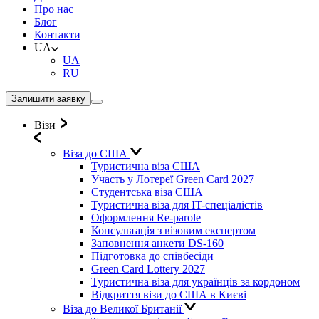
Про нас
Блог
Контакти
UA
UA
RU
Залишити заявку
Візи
Віза до США
Туристична віза США
Участь у Лотереї Green Card 2027
Студентська віза США
Туристична віза для IT-спеціалістів
Оформлення Re-parole
Консультація з візовим експертом
Заповнення анкети DS-160
Підготовка до співбесіди
Green Card Lottery 2027
Туристична віза для українців за кордоном
Відкриття візи до США в Києві
Віза до Великої Британії