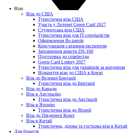
Візи
Віза до США
Туристична віза США
Участь у Лотереї Green Card 2027
Студентська віза США
Туристична віза для IT-спеціалістів
Оформлення Re-parole
Консультація з візовим експертом
Заповнення анкети DS-160
Підготовка до співбесіди
Green Card Lottery 2027
Туристична віза для українців за кордоном
Відкриття візи до США в Києві
Віза до Великої Британії
Туристична віза до Британії
Віза до Канади
Віза в Австралію
Туристична віза до Австралії
Віза в Японію
Туристична віза до Японії
Віза до Південної Кореї
Віза в Китай
Туристична, ділова та гостьова віза в Китай
Для бізнесів